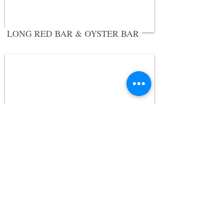
LONG RED BAR & OYSTER BAR
OYSTER BAR
关 于​
概 览
图 片
​ABOUT
OVERVIEW
GALLERY
就 业
媒 体
联 络
CAREERS
PRESS
CONTACT